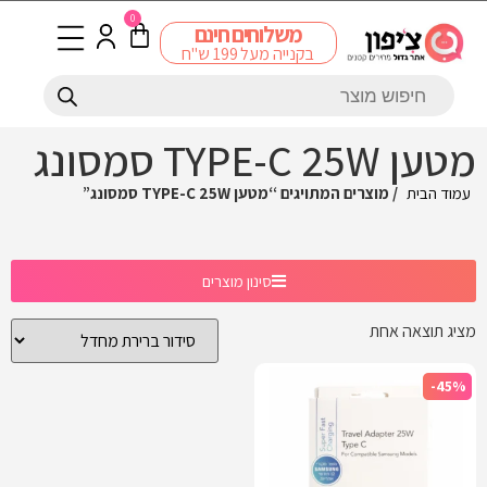
0
משלוחים חינם
בקנייה מעל 199 ש"ח
מטען TYPE-C 25W סמסונג
עמוד הבית
/ מוצרים המתויגים “מטען TYPE-C 25W סמסונג”
סינון מוצרים
מציג תוצאה אחת
-45%