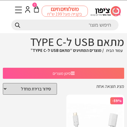
0
משלוחים חינם
בקנייה מעל 199 ש"ח
מתאם USB ל-TYPE C
עמוד הבית
/ מוצרים המתויגים “מתאם USB ל-TYPE C”
סינון מוצרים
מציג תוצאה אחת
-59%