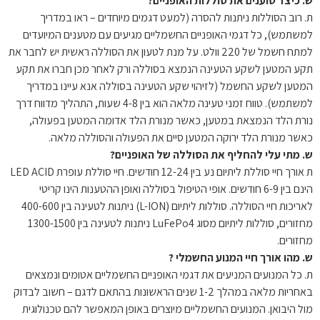
ש. כיצד טוענים את סוללות האופניים?
ת. רוב הסוללות ניתנות להסרה (למעט דגמים מיוחדים – ראו במדריך
למשתמש), כל דגמי האופניים החשמליים מגיעים עם מטענים המיועדים
למתח חשמל של 220 וולט. על מנת לטעון את הסוללה ראשית יש לחבר את
תקע המטען לשקע הטעינה הנמצא בסוללה ורק לאחר מכן חברו את תקע
המטען לשקע החשמל (לזיהוי שקע הטעינה בסוללה אנא עיינו במדריך
למשתמש). טווח זמני טעינה מלאה הוא בין 4-8 שעות, התהליך מדווח דרך
נורת הלד הנמצאת במטען, כאשר מנורת הלד אדומה המטען בפעולה,
כאשר מנורת הלד ירוקה המטען סיים את הפעולה והסוללה מלאה.
ש. מתי עלי להחליף את הסוללה של האופניים?
ת אורך חיי סוללת ליתיום נע בין 12-24 חודשים. חיי סוללת עופרת LED ACID
הינם בין 6-9 חודשים. אופי הטיפול בסוללה ואופן ההטענות הינו קריטי
לאריכות חיי הסוללה. סוללות ליתיום (L-ION) ניתנות לטעינה בין 400-600
מחזורים, סוללות ליתיום מסוג LuFePo4 ניתנות לטעינה בין 1300-1500
מחזורים.
ש. מהו אורך חיי המנוע החשמלי ?
ת. כל המנועים המניעים את דגמי האופניים החשמליים אטומים ונמצאים
באחריות מלאה במהלך 1-2 שנים הראשונות בהתאם לדגם – חשוב לבדוק
מול היבואן. המנועים החשמליים מיוצרים באופן המאפשר להם טכנולוגית