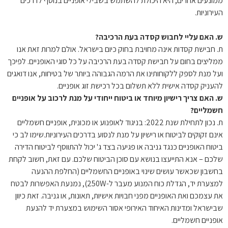
ממונעים אחרים, היא היכולת להשתמש בשבילי אופניים בנוסף לדרכים
העירוניות.
ש. האם עליי לחבוש קסדה בעת הרכיבה?
ת. חבישת קסדות אינה מחויבת בחוק כיום בישראל. אולם למרות זאת אנו
ממליצים בחום על חבישת קסדה בעת הרכיבה על כל סוגי האופניים. לפיכך
ועל מנת לספק ללקוחותינו את הרמה הגבוהה ביותר של בטיחות, אנו דואגים
להעניק קסדה אישית ללא תשלום בכל רכישת זוג אופניים.
ש. האם צריך רישיון מיוחד או ביטוח ייחודי על מנת לרכוב על אופניים
חשמליים?
ת. נכון לתחילת שנת 2022: בניגוד לאופנוע או מכונית, אופניים חשמליים
אינם זקוקים לביטוח או רישיון על מנת לנסוע בדרכים העירוניות.שימו לב כי
ביטוח האופניים כנגד גניבה או פגיעה בצד ג' יכול להתווסף לביטוח הדירה
שלכם – אנא התייעצו בנושא עם סוכן הביטוח שלכם. עם זאת, חשוב לקחת
בחשבון שכאשר עושים שינוי באופניים החשמליים (החלפת ההנעה
למצערת יד, הגדלת כוח המנוע מעבר ל-250W), נמנעת האפשרות לבטח
את עצמכם ואת האופניים מפני חבויות אישיות, תאונות, או גניבה. זאת כיוון
שבישראל ומדינות האיחוד האירופי אסור השימוש במצערת יד להנעת
אופניים חשמליים.