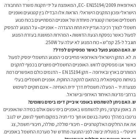
האירופאית EC- EN15194/2009, המאומצת על ידי תקנות משרד התחבורה
הישראלי ומכון התקנים הישראלי. הוראות אלו הבדילו בין קטנועים ואופניים
חשמליים ואפשרו קטגוריה מיוחדת של אופניים המסתייעים בכוח מנוע
חשמלי לצורך רכיבה ועדיין יהיו תחת ההגדרה – אופניים.• על המנוע להפסיק
לפעול כאשר נפסקת הנעת הדוושות.• המהירות המושגת בעזרת המנוע
תוגבל ל-25 קמ"ש.• כוח המנוע לא יעלה על 250W.
ש. האם המנוע פועל כאשר מפסיקים לפדל?
ת. לא. התקן הישראלי והאירופאי מחייבים כי המנוע החשמלי יפסיק לפעול
כאשר אנו מפסיקים לדווש. האופניים החשמליים מיוצרים בכפוף לתקנים
המותרים בארץ ובאירופה – תקן EN 15194 – הדגמים כולם מאפשרים רמת
בטיחות מקסימאלית בהתאם לתקינה החוקית. אופניים חשמליים בעלי
מצערת יד – הפעלה חשמלית דרך ידית האחיזה – אינם חוקיים לשימוש
ברחבי מדינות האיחוד האירופי ובישראל.
ש. האם ניתן להשתמש באופני איבייק דיפו בימים גשומים?
ת. באופן עקרוני, ניתן להשתמש באופניים בימי גשם אולם במידה שהאופניים
נרטבו במהלך נסיעה בגשם או תוך כדי חניה במקום חשוף לגשם, יש לנגב
את את החלקים האלקטרוניים – חיבורי סוללה, סוללה, חיבורי חשמל, צג
דיגיטלי – במטלית יבשה לפני התנעה מחדש של מערכת החשמל באופניים.