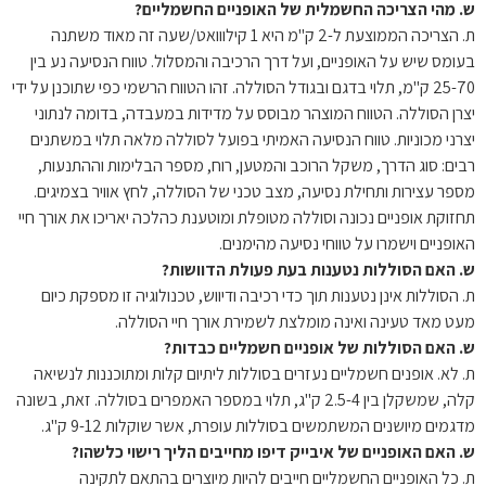
ש. מהי הצריכה החשמלית של האופניים החשמליים?
ת. הצריכה הממוצעת ל-2 ק"מ היא 1 קילווואט/שעה זה מאוד משתנה
בעומס שיש על האופניים, ועל דרך הרכיבה והמסלול. טווח הנסיעה נע בין
25-70 ק"מ, תלוי בדגם ובגודל הסוללה. זהו הטווח הרשמי כפי שתוכנן על ידי
יצרן הסוללה. הטווח המוצהר מבוסס על מדידות במעבדה, בדומה לנתוני
יצרני מכוניות. טווח הנסיעה האמיתי בפועל לסוללה מלאה תלוי במשתנים
רבים: סוג הדרך, משקל הרוכב והמטען, רוח, מספר הבלימות וההתנעות,
מספר עצירות ותחילת נסיעה, מצב טכני של הסוללה, לחץ אוויר בצמיגים.
תחזוקת אופניים נכונה וסוללה מטופלת ומוטענת כהלכה יאריכו את אורך חיי
האופניים וישמרו על טווחי נסיעה מהימנים.
ש. האם הסוללות נטענות בעת פעולת הדוושות?
ת. הסוללות אינן נטענות תוך כדי רכיבה ודיווש, טכנולוגיה זו מספקת כיום
מעט מאד טעינה ואינה מומלצת לשמירת אורך חיי הסוללה.
ש. האם הסוללות של אופניים חשמליים כבדות?
ת. לא. אופנים חשמליים נעזרים בסוללות ליתיום קלות ומתוכננות לנשיאה
קלה, שמשקלן בין 2.5-4 ק"ג, תלוי במספר האמפרים בסוללה. זאת, בשונה
מדגמים מיושנים המשתמשים בסוללות עופרת, אשר שוקלות 9-12 ק"ג.
ש. האם האופניים של איבייק דיפו מחייבים הליך רישוי כלשהו?
ת. כל האופניים החשמליים חייבים להיות מיוצרים בהתאם לתקינה