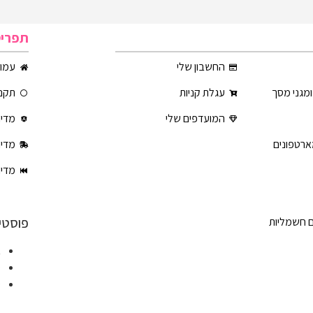
תפרי
החשבון שלי
עמוד
ומגני מסך
עגלת קניות
תקנו
המועדפים שלי
מדינ
ארטפונים
מדינ
מדינ
פוסטי
ם חשמליות
א
ט
ט