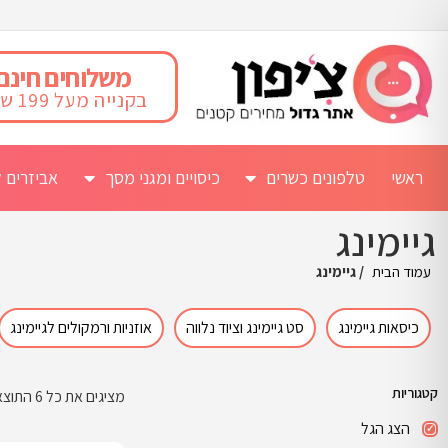
משלוחים חינם
בקנייה מעל 199 ש"ח
ראשי
טלפונים כשרים
כיסויים ומגני מסך
אביזרים ל
גיימינג
עמוד הבית
/ גיימינג
כיסאות גיימינג
סט גיימינג וציוד נלווה
אוזניות ורמקולים לגיימינג
קטגוריות
מציגים את כל ⁦6⁩ התוצאות
הצג הגל