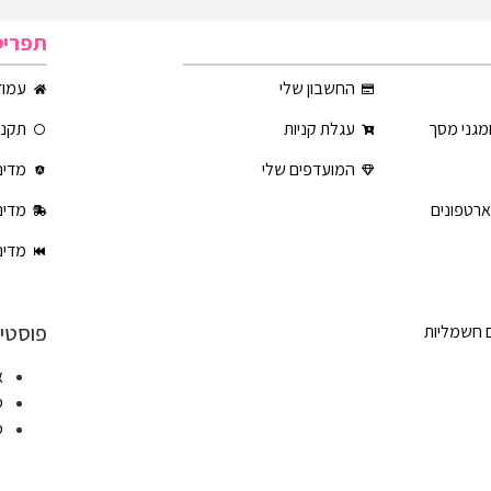
תפריט
החשבון שלי
עמוד
ומגני מסך
עגלת קניות
תקנון
המועדפים שלי
מדינ
ארטפונים
מדינ
מדינ
פוסטים
ם חשמליות
א
ט
ט