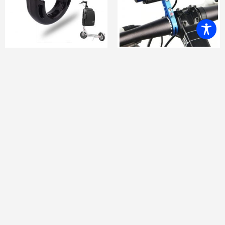
תושבת נוספת לכידון אופניים/
וו תליה מאלומנים לקורקינט
אופנוע/ קורקינט
עם קפיץ עד 8.5Kg
₪
70.00
₪
120.00
₪
45.00
₪
40.00
יש לבחור אפשרויות
מידע נוסף
-39%
-68%