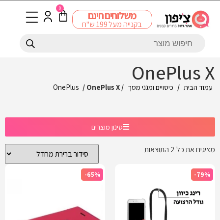
0
משלוחים חינם
בקנייה מעל 199 ש"ח
OnePlus X
עמוד הבית
/
כיסויים ומגני מסך
/
/ OnePlus X
OnePlus
סינון מוצרים
מציגים את כל ⁦2⁩ התוצאות
-65%
-79%