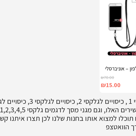
ון – אוניברסלי
₪
70.00
₪
15.00
ה
ך הוואטצפ