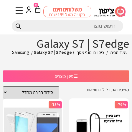
0
משלוחים חינם
בקנייה מעל 199 ש"ח
Galaxy S7 | S7edge
עמוד הבית
/
כיסויים ומגני מסך
/
/ Galaxy S7 | S7edge
Samsung
סינון מוצרים
מציגים את כל ⁦2⁩ התוצאות
-73%
-79%