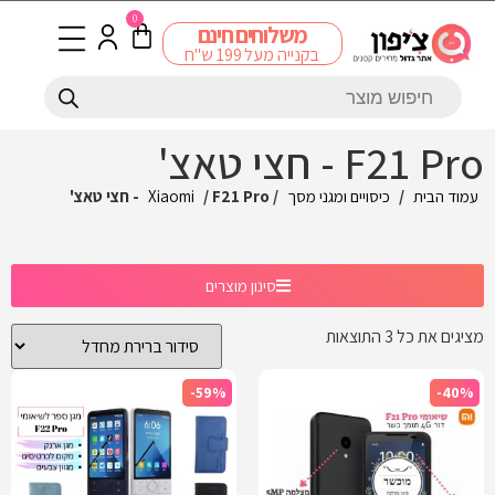
0
משלוחים חינם
בקנייה מעל 199 ש"ח
F21 Pro - חצי טאצ'
עמוד הבית
/
כיסויים ומגני מסך
/
/ F21 Pro - חצי טאצ'
Xiaomi
סינון מוצרים
מציגים את כל ⁦3⁩ התוצאות
-59%
-40%