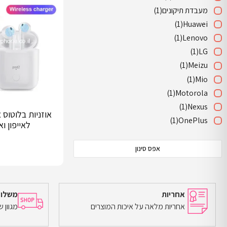
מעבדת תיקונים
(1)
(1)
Huawei
(1)
Lenovo
(1)
LG
(1)
Meizu
(1)
Mio
(1)
Motorola
(1)
Nexus
(1)
OnePlus
לאייפון ו
(1)
Philips
(1)
Samsung
אפס סינון
קונים ממך
(1)
אחריות
משלוח
אחריות מלאה על איכות המוצרים
מגוון 
הוספה לסל