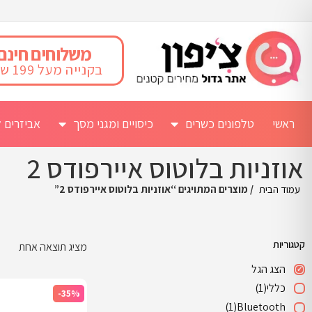
משלוחים חינם
בקנייה מעל 199 ש"ח
ראשי
טלפונים כשרים
כיסויים ומגני מסך
אביזרים ל
אוזניות בלוטוס איירפודס 2
עמוד הבית
/ מוצרים המתויגים “אוזניות בלוטוס איירפודס 2”
קטגוריות
מציג תוצאה אחת
הצג הגל
כללי
(1)
-35%
(1)
Bluetooth