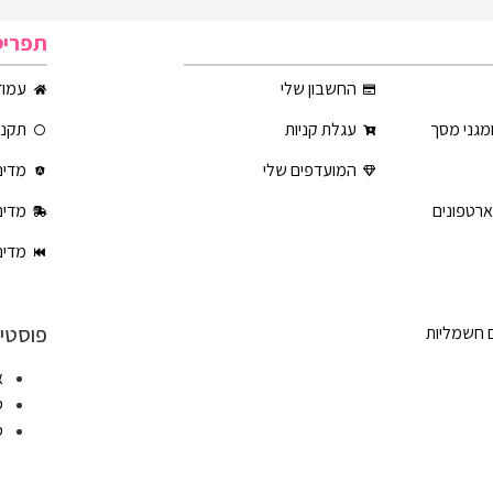
תפריט
החשבון שלי
עמוד
ומגני מסך
עגלת קניות
תקנון
המועדפים שלי
מדינ
ארטפונים
מדינ
מדינ
פוסטים
ם חשמליות
א
ט
ט