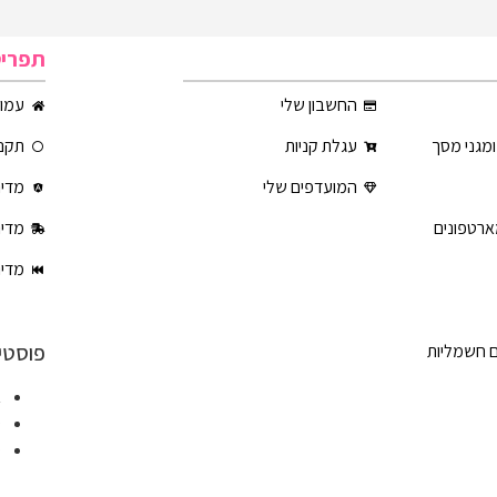
תפרי
החשבון שלי
עמוד
ומגני מסך
עגלת קניות
תקנו
המועדפים שלי
מדינ
ארטפונים
מדינ
מדינ
פוסטי
ם חשמליות
א
ט
ט