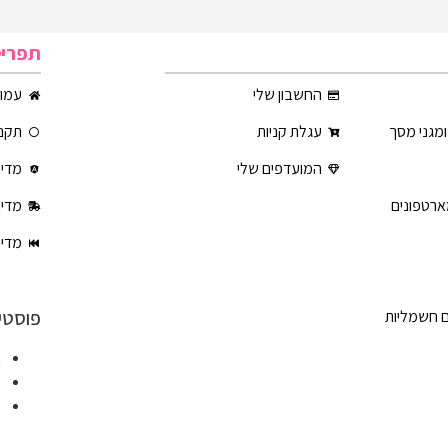
תפרי
החשבון שלי
עמוד
ומגני מסך
עגלת קניות
תקנו
המועדפים שלי
מדינ
ארטפונים
מדינ
מדינ
פוסטי
ם חשמליות
א
ט
ט