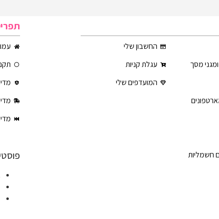
תפרי
החשבון שלי
עמוד
ומגני מסך
עגלת קניות
תקנו
המועדפים שלי
מדינ
ארטפונים
מדינ
מדינ
פוסטי
ם חשמליות
א
ט
ט