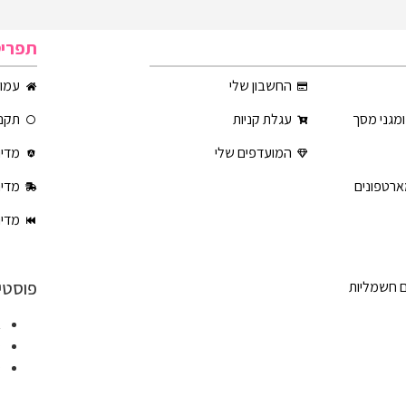
תפרי
החשבון שלי
עמוד
ומגני מסך
עגלת קניות
תקנו
המועדפים שלי
מדינ
ארטפונים
מדינ
מדינ
פוסטי
ם חשמליות
א
ט
ט