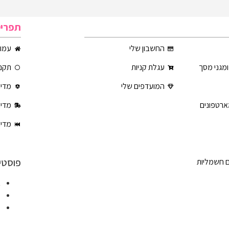
תפרי
החשבון שלי
עמוד
ומגני מסך
עגלת קניות
תקנו
המועדפים שלי
מדינ
ארטפונים
מדינ
מדינ
פוסטי
ם חשמליות
א
ט
ט