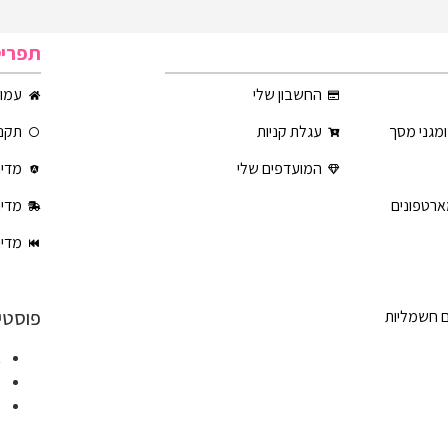
תפרי
החשבון שלי
עמוד
ומגני מסך
עגלת קניות
תקנו
המועדפים שלי
מדינ
ארטפונים
מדינ
מדינ
פוסטי
ם חשמליות
א
ט
ט