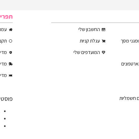
תפרי
החשבון שלי
עמוד
ומגני מסך
עגלת קניות
תקנו
המועדפים שלי
מדינ
ארטפונים
מדינ
מדינ
פוסטי
ם חשמליות
א
ט
ט