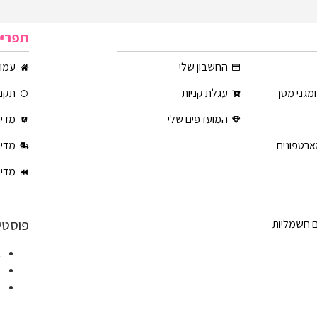
תפרי
החשבון שלי
עמוד
ומגני מסך
עגלת קניות
תקנו
המועדפים שלי
מדינ
ארטפונים
מדינ
מדינ
פוסטי
ם חשמליות
א
ט
ט