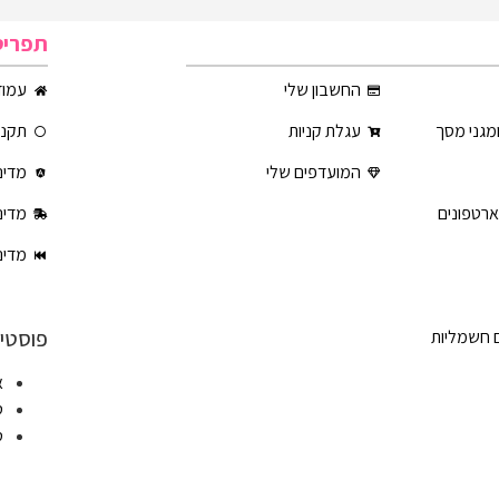
תפריט
החשבון שלי
עמוד
ומגני מסך
עגלת קניות
תקנון
המועדפים שלי
מדינ
ארטפונים
מדינ
מדינ
פוסטים
ם חשמליות
א
ט
ט