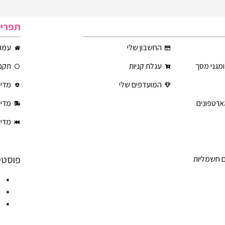
תפרי
החשבון שלי
עמוד
ומגני מסך
עגלת קניות
תקנו
המועדפים שלי
מדינ
ארטפונים
מדינ
מדינ
פוסטי
ם חשמליות
א
ט
ט