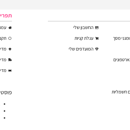
תפרי
החשבון שלי
עמוד
ומגני מסך
עגלת קניות
תקנו
המועדפים שלי
מדינ
ארטפונים
מדינ
מדינ
פוסטי
ם חשמליות
א
ט
ט