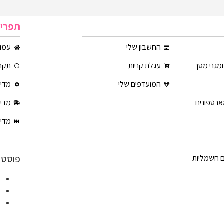
תפרי
החשבון שלי
עמוד
ומגני מסך
עגלת קניות
תקנו
המועדפים שלי
מדינ
ארטפונים
מדינ
מדינ
פוסטי
ם חשמליות
א
ט
ט