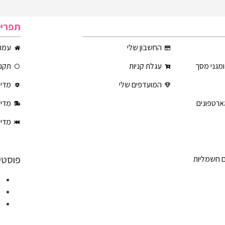
תפרי
החשבון שלי
עמוד
ומגני מסך
עגלת קניות
תקנו
המועדפים שלי
מדינ
ארטפונים
מדינ
מדינ
פוסטי
ם חשמליות
א
ט
ט