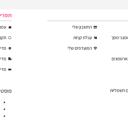
תפרי
החשבון שלי
עמוד
ומגני מסך
עגלת קניות
תקנו
המועדפים שלי
מדינ
ארטפונים
מדינ
מדינ
פוסטי
ם חשמליות
א
ט
ט