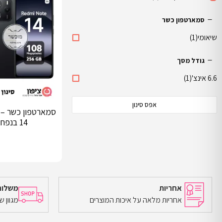
סמארטפון כשר
שיאומי
(1)
גודל מסך
6.6 אינצ'
(1)
אפס סינון
סמארטפון כשר – ש
14 בנפח 256GB
אחריות
משלוח
אחריות מלאה על איכות המוצרים
מגוון 
הוספה לסל