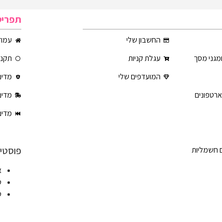
תפריט
החשבון שלי
עמוד
ומגני מסך
עגלת קניות
תקנון
המועדפים שלי
מדינ
ארטפונים
מדינ
מדינ
פוסטים
ם חשמליות
א
ט
ט