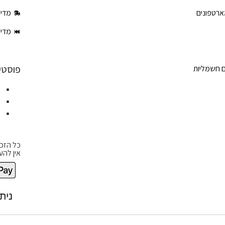
ארטפונים
מדינ
מדינ
פוסטי
ם חשמליות
א
ט
ט
כל הזכו
אין להע