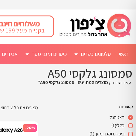
משלוחים חינם
בקנייה מעל 199 ש"ח
ראשי
טלפונים כשרים
כיסויים ומגני מסך
אביזרים ל
סמסונג גלקסי A50
עמוד הבית
/ מוצרים המתויגים “סמסונג גלקסי A50”
קטגוריות
מציגים את כל ⁦2⁩ התוצאות
הצג הגל
כללי
(1)
-26%
כיסויים ומגני מסך
(1)