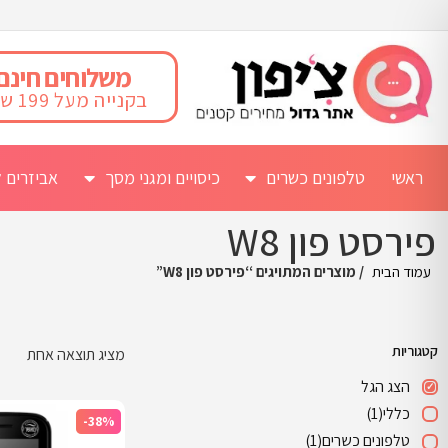
משלוחים חינם
בקנייה מעל 199 ש"ח
ראשי
טלפונים כשרים
כיסויים ומגני מסך
אביזרים ל
פירסט פון W8
עמוד הבית
/ מוצרים המתויגים “פירסט פון W8”
קטגוריות
מציג תוצאה אחת
הצג הגל
כללי
(1)
-38%
טלפונים כשרים
(1)