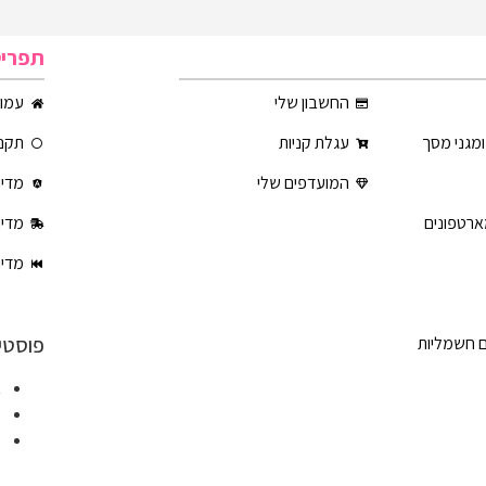
תפרי
החשבון שלי
עמוד
ומגני מסך
עגלת קניות
תקנו
המועדפים שלי
מדינ
ארטפונים
מדינ
מדינ
פוסטי
ם חשמליות
א
ט
ט