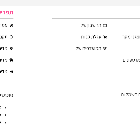
תפריט
החשבון שלי
עמוד
ומגני מסך
עגלת קניות
תקנון
המועדפים שלי
מדינ
ארטפונים
מדינ
מדינ
פוסטים
ם חשמליות
א
ט
ט