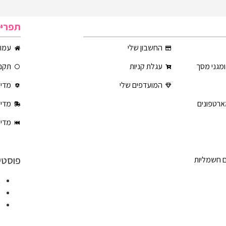
תפרי
החשבון שלי
עמוד
ומגני מסך
עגלת קניות
תקנו
המועדפים שלי
מדינ
ארטפונים
מדינ
מדינ
פוסטי
ם חשמליות
א
ט
ט