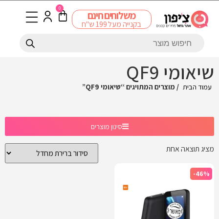
0
משלוחים חינם
בקנייה מעל 199 ש"ח
שיאומי QF9
עמוד הבית
/ מוצרים המתויגים “שיאומי QF9”
סינון מוצרים
מציג תוצאה אחת
-46%