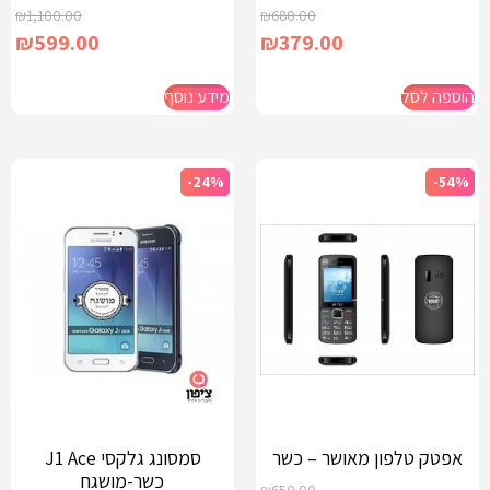
₪
1,100.00
₪
680.00
₪
599.00
₪
379.00
הוספה לסל
מידע נוסף
-24%
-54%
אפטק טלפון מאושר – כשר
סמסונג גלקסי J1 Ace
כשר-מושגח
₪
650.00