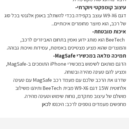
עיצוב קומפקטי ויוקרתי-
דגם W9-X6 עוצב בקפידה בכדי להשתלב באופן אלגנטי בכל סוג
של רכב, הוא מיוצר מחומרים איכותיים..
איכות מובטחת-
BeeTech הוא מותג ידוע ואמין בתחום האביזרים לרכב,
והמוצרים שהוא מציע מצטיינים באמינות, עמידות ואיכות גבוהה.
תמיכה מלאה במכשירי MagSafe-
הדגם מותאם לשימוש במכשירי iPhone התומכים ב-MagSafe,
ומציע להם טעינה מהירה ובטוחה.
שדרגו את הרכב שלכם עם מעמד רכב MagSafe עם טעינה
אלחוטית 15W דגם W9-X6 מבית BeeTech ותיהנו משילוב
מושלם של עיצוב מתקדם, נוחות שימוש וטעינה מהירה.
מחפשים מעמדים נוספים לרכב: היכנסו
לכאן