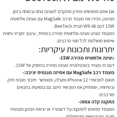
אם אתם מחפשים פתרון מתקדם לטעינה נוחה ובטוחה בזמן
הנהיגה, הכירו את מעמד הרכב MagSafe עם טעינה אלחוטית
15W דגם W9-X6 מבית BeeTech.
המעמד מציע טעינה אלחוטית מהירה במיוחד, עיצוב יוקרתי וחווית
שימוש מושלמת לכל סוגי הרכבים.
יתרונות ותכונות עיקריות:
ט
עינה אלחוטית מהירה 15W-
דגם זה מצויד בטכנולוגיית טעינה מהירה בהספק של 15W.
מעמד רכב MagSafe עם אחיזה מגנטית יציבה:-
תואם למכשירי iPhone 12 ומעלה, ומאפשר חיבור מגנטי חזק
ובטיחותי, שמחזיק את המכשיר היטב גם בנסיעות בתנאים
מורכבים
התקנה קלה ונוחה-
המעמד מתאים להתקנה על דשבורד או יציאת המזגן ומבטיח
חיבור נוח ונגישות מקסימלית