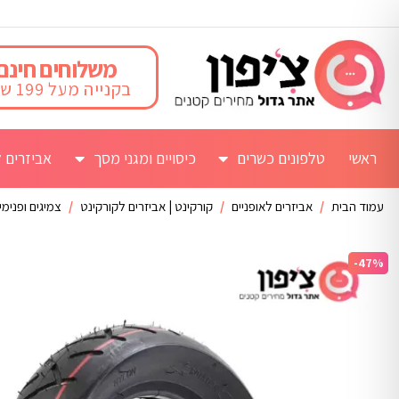
משלוחים חינם
בקנייה מעל 199 ש"ח
ראשי
טלפונים כשרים
כיסויים ומגני מסך
אביזרים ל
עמוד הבית
/
אביזרים לאופניים
/
קורקינט | אביזרים לקורקינט
/
צמיגים ופנימ
-47%