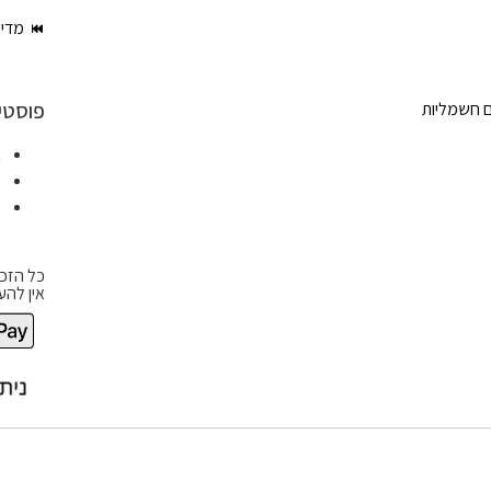
מדינ
פוסטי
ם חשמליות
א
ט
ט
כל הזכו
אין להע