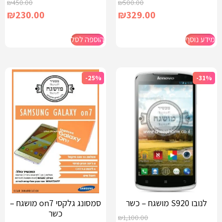
₪
450.00
₪
500.00
₪
230.00
₪
329.00
מידע נוסף
הוספה לסל
-25%
-31%
לנובו S920 מושגח – כשר
סמסונג גלקסי on7 מושגח –
כשר
₪
1,100.00