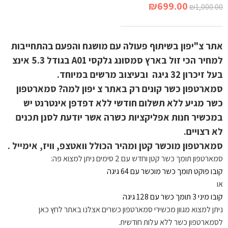
₪
699.00
₪
1,000.00
אתר צ"יפון בשיתוף פעולה עם מושגח והפעם בהתחייבות
למחיר הכי זול בארץ סמסונג גלקסי A01 בגודל 5.3 אינצ
בעל זיכרון 32 גיגה ובעיצוב מרשים במיוחד.
סמארטפון כשר קונים רק באתר צ יפון למה? סמארטפון
כשר מגיע ללא תשלום חודשי ללא דפדפן אינטרנט יש
במכשיר חנות אפליקציות כשרה אשר יודעת לסנן תכנים
לא רצויים.
סמארטפון מוכשר קטן ומהיר הכולל וואטצפ, וויז, אימייל .
סמארטפון תומך כשר קטן וחדש עם 2 סימים ניתן למצוא פה:
קובו פוקט תומך כשר מוכשר עם 64 גיגה
או
קובו מיני 3 תומך כשר עם 128 גיגה
ניתן למצוא מגוון מכשירי סמארטפון כשרים אצלנו באתר לחץ כאן
לסמארטפון כשר ללא עלות חודשית.