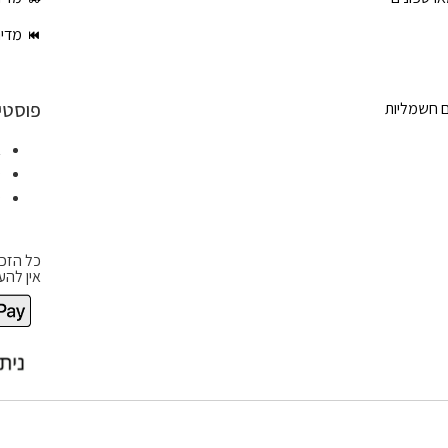
מדינ
פוסטי
ם חשמליות
א
ט
ט
כל הזכו
אין להע