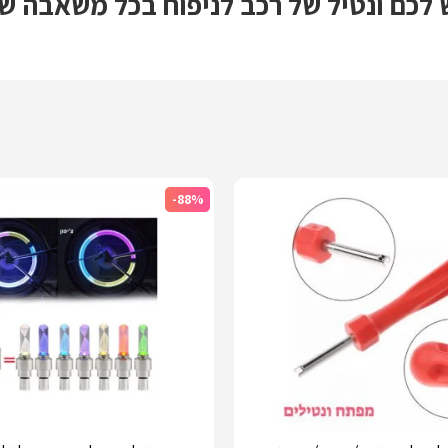
ים ע"י 5-6 סיבובים ויש לכם ונטיל של רכב לניפוח ב
-88%