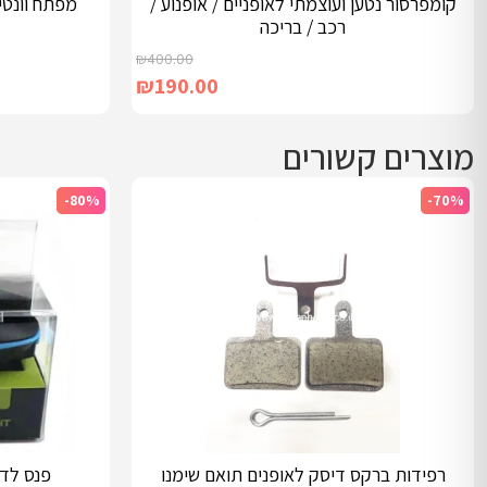
קומפרסור נטען ועוצמתי לאופניים / אופנוע /
מפתח וונטיל
רכב / בריכה
₪
400.00
₪
190.00
מוצרים קשורים
-80%
-70%
הוספה לסל
הוספה לסל
רפידות ברקס דיסק לאופנים תואם שימנו
פנס לד 