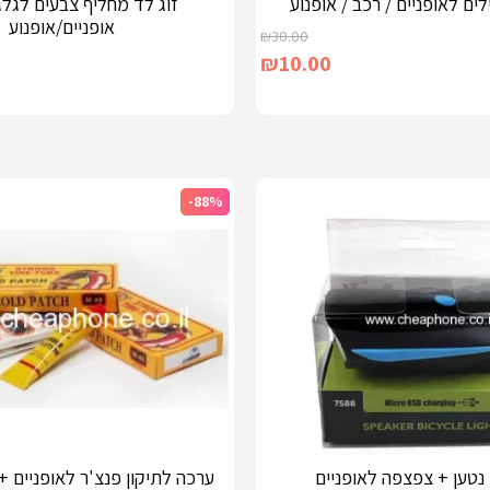
ים לאופניים / רכב / אופנוע
זוג לד מחליף צבעים לגלג
אופניים/אופנוע
₪
30.00
₪
10.00
-88%
הוספה לסל
נטען + צפצפה לאופניים
ערכה לתיקון פנצ'ר לאופניים + 48 מדבקו