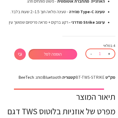
האוזנייה  מתחברת אוטומטית
 - פשוט פותחים וזהו.
טעינה Type-C מהירה
 - טעינה מלאה תוך 1.5–2 שעות בלבד.
עיצוב Strike מודרני -
 רקע ברקים + מראה פרימיום שמושך עין
4 במלאי
-
+
הוספה לסל
מק"ט
BT-TWS-STRIKE
קטגוריה
Bluetooth
מותג:
BeeTech
תיאור המוצר
מפרט של אוזניות בלוטוס TWS דגם