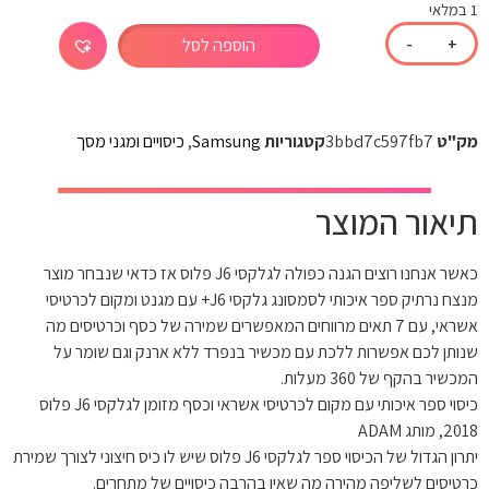
1 במלאי
-
+
הוספה לסל
מק"ט
3bbd7c597fb7
קטגוריות
Samsung
,
כיסויים ומגני מסך
תיאור המוצר
כאשר אנחנו רוצים הגנה כפולה לגלקסי J6 פלוס אז כדאי שנבחר מוצר
מנצח נרתיק ספר איכותי לסמסונג גלקסי J6+ עם מגנט ומקום לכרטיסי
אשראי, עם 7 תאים מרווחים המאפשרים שמירה של כסף וכרטיסים מה
שנותן לכם אפשרות ללכת עם מכשיר בנפרד ללא ארנק וגם שומר על
המכשיר בהקף של 360 מעלות.
כיסוי ספר איכותי עם מקום לכרטיסי אשראי וכסף מזומן לגלקסי J6 פלוס
2018, מותג ADAM
יתרון הגדול של הכיסוי ספר לגלקסי J6 פלוס שיש לו כיס חיצוני לצורך שמירת
כרטיסים לשליפה מהירה מה שאין בהרבה כיסויים של מתחרים.