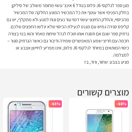
מגן ספר לגלקסי J6 פלוס בגודל 6 אינצ' עשוי מחומר משולב של סיליקן
בחלק הפנימי אשר עוטף את כל המכשיר המונע החלקה של המכשיר
מהכיסויי, והחלק החיצוני עשוי דמוי עור נעים ונוח למגע ולא מתקלף, יש גם
קליפס סגירה גמיש עם מגנט לנעילת הכיסוי שלא יגלשו החפצים שלכם.
נרתיק ספר שגם אם תסגרו אותו תוכלו לנהל שיחות מאחר והוא בנוי בצורה
חכמה עם חריצי שמע המאפשרים שמירה ודיבור גם כאשר הנרתיק סגור –
כיסוי המותאים במיוחד לגלקסי J6 פלוס, אינו מפריע לחיישן אצבע או
למצלמה.
מגיע בצבע: שחור, ורוד, בז
מוצרים קשורים
-65%
-68%