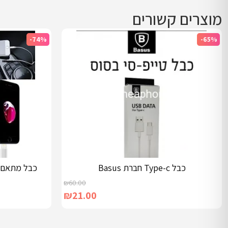
מוצרים קשורים
-74%
-65%
כבל Type-c חברת Basus
כבל מתאם AUX לאייפון + כפתורי ווליו
₪
60.00
₪
21.00