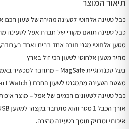
תיאור המוצר
כבל טעינה אלחוטי לטעינה מהירה של שעון חכם א
כבל טעינה תואם מקורי של חברת אפל לטעינה מהירה ואלח
מטען אלחוטי מגני חובה אחד בבית ואחד בעבודה, 
מחיר מטען אלחוטי לשעון הכי זול בארץ
בעל טכנולוגיית MagSafe – מתחבר למכשיר באמצעות ראש טעינה מגנטי
משטח הטעינה מתמגנט לשעון החכם ( Smart Watch ) וטוען אותו אלחוטית ללא צורך בחיבור ישיר
כבל טעינה לשעונים חכמים של אפל – מוצר איכותי
אורך הכבל 1 מטר והוא מתחבר בקצהו למטען USB מהיר או כל ספק כוח אחר כגון סוללה ניידת או מחשב נייד.
איכותי ומדויק תומך בטעינה מהירה.