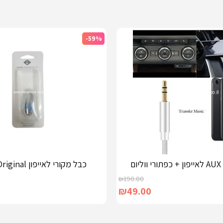
-59%
ם
כבל מקורי לאייפון 5/6/6S Original
₪
190.00
₪
49.00