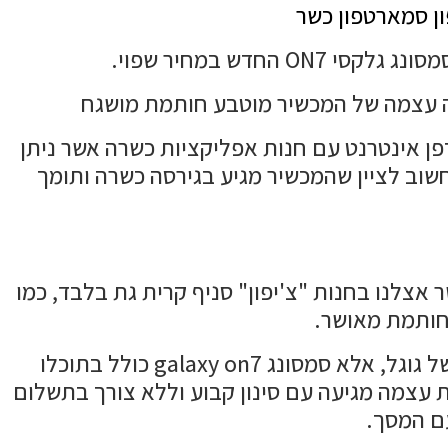
ון סמארטפון כשר
דש במחיר שפוי.
ה עצמה של המכשיר מוטבע חותמת מושגח
פן אינטרנט עם חנות אפליקציות כשרה אשר ניתן
וואייז ולקבל מיילים חשוב לציין שהמכשיר מגיע בגירסה כשרה ותומך
אצלנו בחנות "צ'יפון" סניף קרית גת בלבד, כמו
 חותמת מאושר.
זהו סמארטפון מושגח וכשר עם מערכת אנדרואיד כשרה לחלוטין ללא דפדפן וללא מערכת הודעות של גוגל, אלא סמסונג galaxy on7 כולל בתוכלו
כת עצמה מגיעה עם סינון קבוע וללא צורך בתשלום
עם המסך.