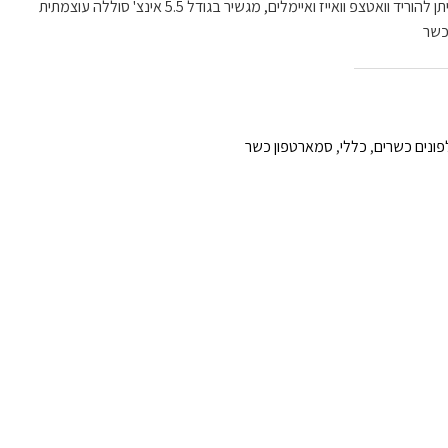
אבל כולל חנות אפליקציות כשרה שניתן להוריד וואטצפ וואייז ואיימלים, מגשיר בגודל 5.5 אינצ' סוללה עוצמתית
ונים כשרים
,
כללי
,
סמארטפון כשר