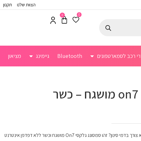
הצוות שלנו
תקנון
0
0
רי רכב לסמארטפונים
Bluetooth
גיימינג
מציאון
ר
סמארטפון כשר אבל ברמה גבוה וללא צורך בדמי סינון? זהו סמסונג גלקסי On7 מושגח וכשר ללא דפדפן אינטרנט