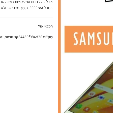
בגודל 3000mA, תומך סים כשר ולא כשר
המלאי אזל
מק"ט
64460f984d28
קטגוריות
טלפ