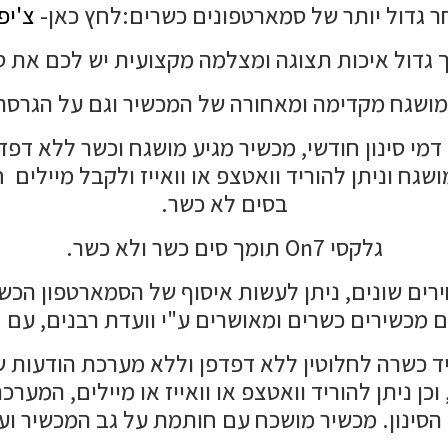
ר גדול יותר של סמארטפונים כשרים:לחץ כאן-
צ'יפ
ות תצוגה ומצלמה מקצועית יש לכם את סמסונג גלקסי ON7 הח
מושגח מקדימה ומאחורה של המכשיר וגם על הגרס
דמי סינון חודשי, מכשיר מגיע מושגח וכשר ללא דפד
וריד אפליקציות המפוקחות בלבד, גלקסי 7 מושגח וניתן להוריד וואטצפ או 
בסים לא כשר.
גלקסי On7 תומך סים כשר ולא כשר.
רים שונים, ניתן לעשות איסוף של הסמארטפון הכשר 
גם מכשירים כשרים ומאושרים ע"י וועדת רבנים, עם
ן ניתן להוריד וואטצפ או וואייז או מיילים, המער
הסינון. מכשיר מושכח עם חותמת על גב המכשיר ו