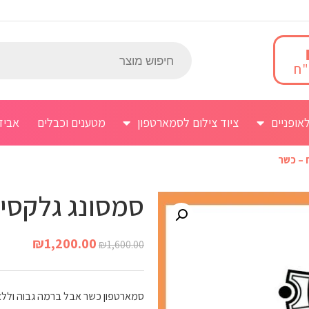
אופניים
ציוד צילום לסמארטפון
מטענים וכבלים
אביז
סמסונג גלקסי on7 מושגח – כש
₪
1,200.00
₪
1,600.00