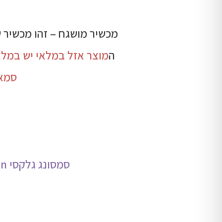
מכשיר מושגח – זהו מכשיר 
ה
מוצר אזל במלאי יש במלאי
סמארטפון כ
סמסונג גלקסי 7On זיכון בנפח פנימי של 8GB עם אפשרות לכרטיס זיכרון עד 128GB