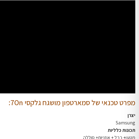
מפרט טכנאי של סמארטפון מושגח גלקסי 7On:
יצרן
Samsung
תכונות כלליות
מטען+ כבל + אוזניות+ סוללה