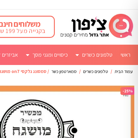
משלוחים חינם
בקנייה מעל 199 ש"ח
ראשי
טלפונים כשרים
כיסויים ומגני מסך
אביזרים ל
עמוד הבית
/
טלפונים כשרים
/
סמארטפון כשר
/ סמסונג גלקסי on7 מושגח – כשר
-25%