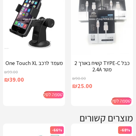
כבל TYPE-C קשיח באורך 2
​מעמד לרכב One Touch XL
מטר 2.4A
₪
99.00
₪
39.00
₪
90.00
₪
25.00
הוספה לסל
הוספה לסל
מוצרים קשורים
-66%
-68%