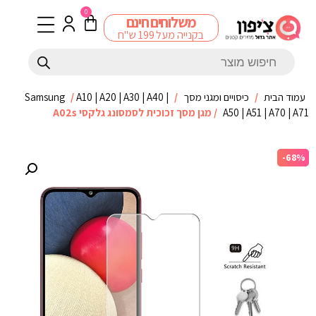
0
משלוחים חינם
בקנייה מעל 199 ש"ח
עמוד הבית
/
כיסויים ומגני מסך
/
A10 | A20 | A30 | A40 |
/
Samsung
A50 | A51 | A70 | A71
/ מגן מסך זכוכית לסמסונג גלקסי A02s
-68%