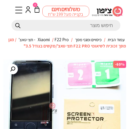
0
משלוחים חינם
בקנייה מעל 199 ש"ח
עמוד הבית
/
כיסויים ומגני מסך
/
F22 Pro - חצי טאצ'
/
Xiaomi
/ מגן
מסך זכוכית לשיאומי F22 PRO חצי טאצ'/מקשים בגודל 3.5"
-60%