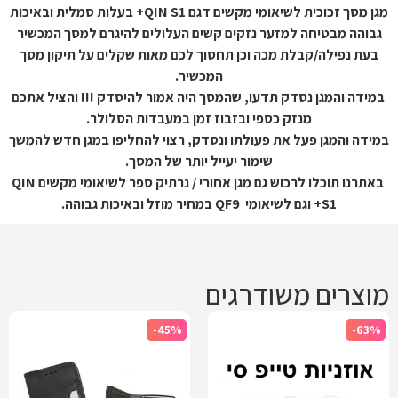
מגן מסך זכוכית לשיאומי מקשים דגם QIN S1+ בעלות סמלית ובאיכות
גבוהה מבטיחה למזער נזקים קשים העלולים להיגרם למסך המכשיר
בעת נפילה/קבלת מכה וכן תחסוך לכם מאות שקלים על תיקון מסך
המכשיר.
במידה והמגן נסדק תדעו, שהמסך היה אמור להיסדק !!! והציל אתכם
מנזק כספי ובזבוז זמן במעבדות הסלולר.
במידה והמגן פעל את פעולתו ונסדק, רצוי להחליפו במגן חדש להמשך
שימור יעייל יותר של המסך.
באתרנו תוכלו לרכוש גם מגן אחורי / נרתיק ספר לשיאומי מקשים QIN
S1+ וגם לשיאומי
QF9
במחיר מוזל ובאיכות גבוהה.
מוצרים משודרגים
-45%
-63%