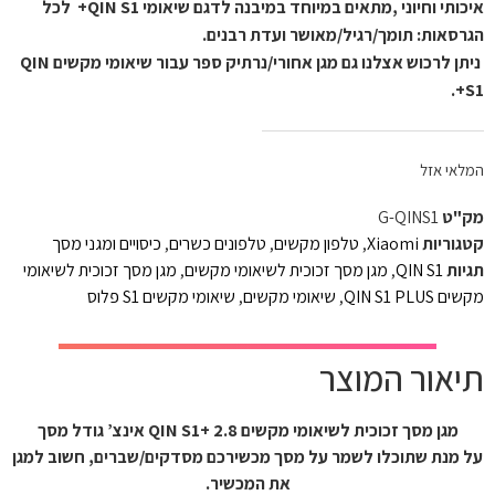
איכותי וחיוני ,מתאים במיוחד במיבנה לדגם שיאומי
QIN S1+ לכל
הגרסאות: תומך/רגיל/מאושר ועדת רבנים.
ניתן לרכוש אצלנו גם מגן אחורי/נרתיק ספר עבור שיאומי מקשים QIN
S1+.
המלאי אזל
מק"ט
G-QINS1
קטגוריות
Xiaomi
,
טלפון מקשים
,
טלפונים כשרים
,
כיסויים ומגני מסך
תגיות
QIN S1
,
מגן מסך זכוכית לשיאומי מקשים
,
מגן מסך זכוכית לשיאומי
מקשים QIN S1 PLUS
,
שיאומי מקשים
,
שיאומי מקשים S1 פלוס
תיאור המוצר
מגן מסך זכוכית לשיאומי מקשים QIN S1+ 2.8 אינצ’ גודל מסך
על מנת שתוכלו לשמר על מסך מכשירכם מסדקים/שברים, חשוב למגן
את המכשיר.