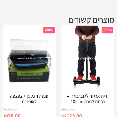
מוצרים קשורים
-80%
-50%
ידית אחיזה להוברבורד –
פנס לד נטען + צפצפה
נפתח לגובה 105cm
לאופניים
₪
180.00
₪
250.00
₪
36.00
₪
125.00