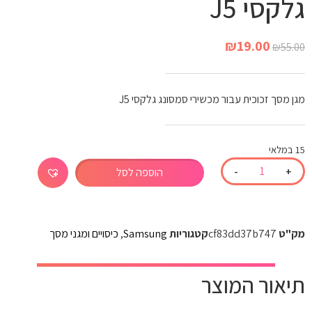
גלקסי J5
₪
19.00
₪
55.00
מגן מסך זכוכית עבור מכשירי סמסונג גלקסי J5
15 במלאי
-
+
הוספה לסל
מק"ט
cf83dd37b747
קטגוריות
Samsung
,
כיסויים ומגני מסך
תיאור המוצר