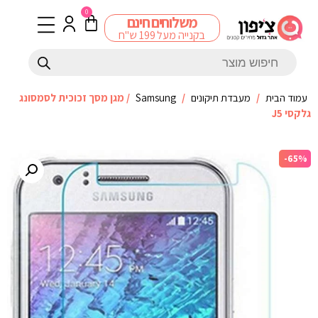
0
משלוחים חינם
בקנייה מעל 199 ש"ח
עמוד הבית
/
מעבדת תיקונים
/
Samsung
/ מגן מסך זכוכית לסמסונג
גלקסי J5
-65%