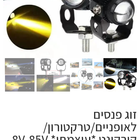
זוג פנסים
לאופניים/טרקטורון/
קורקינט *עוצמתי* 8V-85V