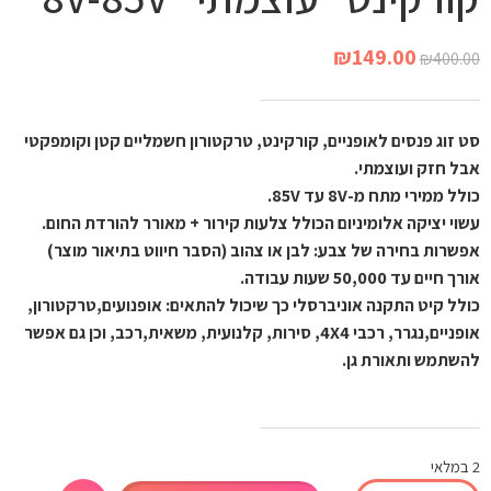
₪
149.00
₪
400.00
סט זוג פנסים לאופניים, קורקינט, טרקטורון חשמליים קטן וקומפקטי
אבל חזק ועוצמתי.
כולל ממירי מתח מ-8V עד 85V.
עשוי יציקה אלומיניום הכולל צלעות קירור + מאורר להורדת החום.
אפשרות בחירה של צבע: לבן או צהוב (הסבר חיווט בתיאור מוצר)
אורך חיים עד 50,000 שעות עבודה.
כולל קיט התקנה אוניברסלי כך שיכול להתאים: אופנועים,טרקטורון,
אופניים,נגרר, רכבי 4X4, סירות, קלנועית, משאית,רכב, וכן גם אפשר
להשתמש ותאורת גן.
2 במלאי