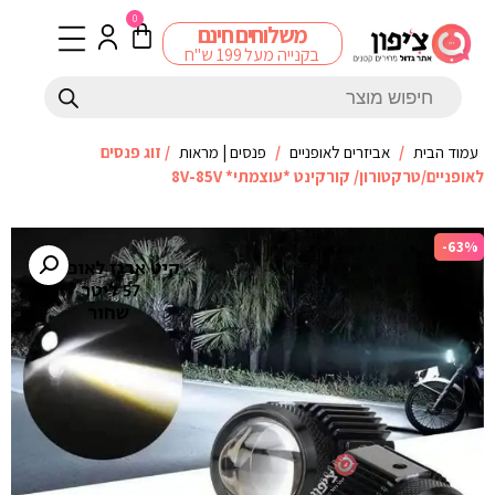
0
משלוחים חינם
בקנייה מעל 199 ש"ח
עמוד הבית
/
אביזרים לאופניים
/
פנסים | מראות
/ זוג פנסים
לאופניים/טרקטורון/ קורקינט *עוצמתי* 8V-85V
-63%