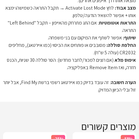
מוצאת אותו דרך אייפונים אחרים).

מצב אבוד:
 לחץ Activate Lost Mode → תקבל התראה כשמישהו ימצא 
אותו + אפשר להשאיר הודעה/טלפון.

התראות אוטומטיות
: אם התג מתרחק מהאייפון – תקבל "Left Behind" 
התראה.

שיתוף:
 אפשר לשתף את המיקום עם בני משפחה.

החלפת סוללה:
 מסובבים או פותחים את הכיסוי (כמו איירטאג), מחליפים 
CR2032 (עולה 5 ש"ח).

איפוס מלא
 (אם רוצים למכור/לחבר מחדש): הסר סוללה 30 שניות, הכנס 
הערה חשובה
: זה עובד בדיוק כמו איירטאג רשמי ברשת Find My, אבל יותר 
זול ובלי הכיוון המדויק.
מוצרים קשורים
-25%
-58%