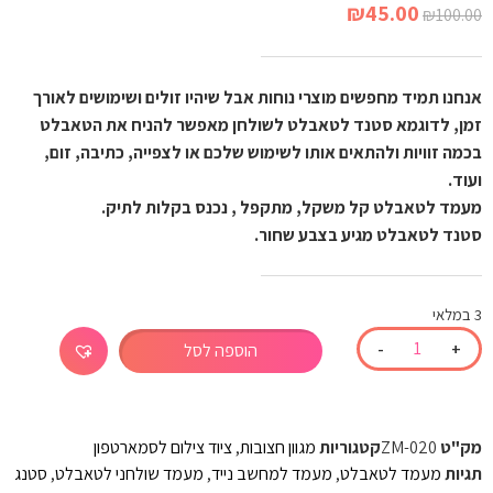
₪
45.00
₪
100.00
אנחנו תמיד מחפשים מוצרי נוחות אבל שיהיו זולים ושימושים לאורך
זמן, לדוגמא סטנד לטאבלט לשולחן מאפשר להניח את הטאבלט
בכמה זוויות ולהתאים אותו לשימוש שלכם או לצפייה, כתיבה, זום,
ועוד.
מעמד לטאבלט קל משקל, מתקפל , נכנס בקלות לתיק.
סטנד לטאבלט מגיע בצבע שחור.
3 במלאי
-
+
הוספה לסל
מק"ט
ZM-020
קטגוריות
מגוון חצובות
,
ציוד צילום לסמארטפון
תגיות
מעמד לטאבלט
,
מעמד למחשב נייד
,
מעמד שולחני לטאבלט
,
סטנג