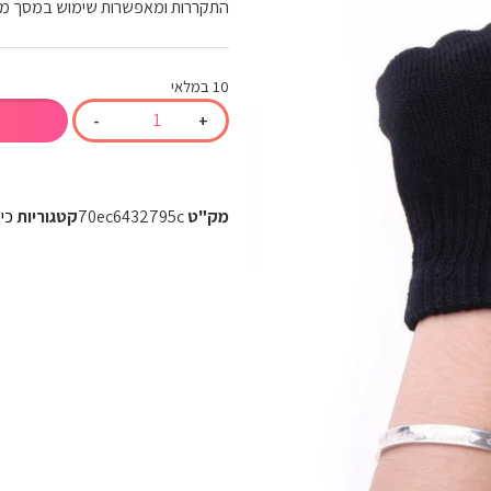
התקררות ומאפשרות שימוש במסך מג
10 במלאי
-
+
מק"ט
70ec6432795c
קטגוריות
כיס