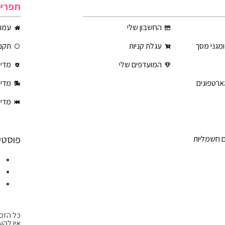
תפרי
החשבון שלי
עמוד
ומגני מסך
עגלת קניות
תקנו
המועדפים שלי
מדינ
ארטפונים
מדינ
מדינ
פוסטי
ם חשמליות
א
ט
ט
כל הזכו
אין להע